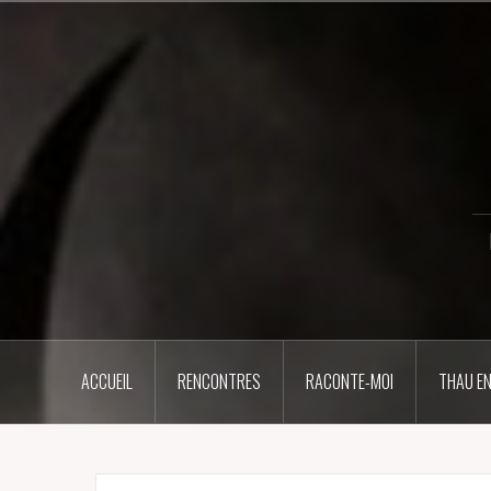
Aller
au
contenu
principal
ACCUEIL
RENCONTRES
RACONTE-MOI
THAU EN