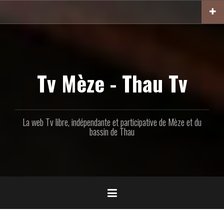
Aller
au
contenu
principal
Tv Mèze - Thau Tv
La web Tv libre, indépendante et participative de Mèze et du
bassin de Thau