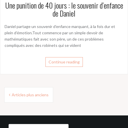
Une punition de 40 jours : le souvenir d’enfance
de Daniel
Daniel partage un souvenir d’enfance marquant, à la fois dur et
plein d’émotion.Tout commence par un simple devoir de
mathématiques fait avec son père, un de ces problèmes
compliqués avec des robinets qui se vident
Continue reading
Navigation
Articles plus anciens
des
articles
Rechercher :