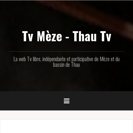
Aller
au
contenu
principal
Tv Mèze - Thau Tv
La web Tv libre, indépendante et participative de Mèze et du
bassin de Thau