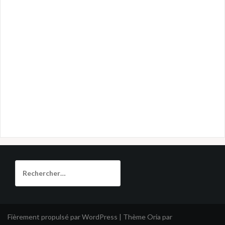
Rechercher :
Fièrement propulsé par WordPress
|
Thème
Oria
par