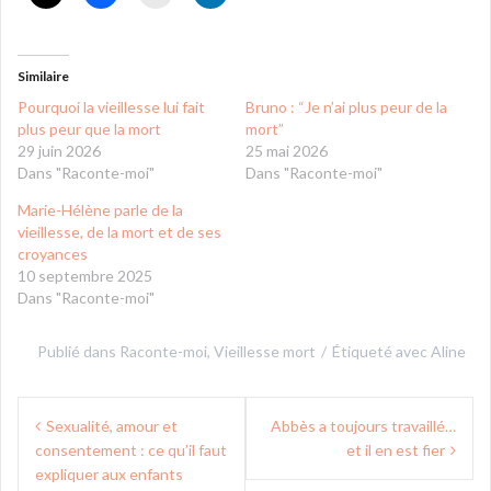
Similaire
Pourquoi la vieillesse lui fait
Bruno : “Je n’ai plus peur de la
plus peur que la mort
mort”
29 juin 2026
25 mai 2026
Dans "Raconte-moi"
Dans "Raconte-moi"
Marie-Hélène parle de la
vieillesse, de la mort et de ses
croyances
10 septembre 2025
Dans "Raconte-moi"
Publié dans
Raconte-moi
,
Vieillesse mort
Étiqueté avec
Aline
Navigation
Sexualité, amour et
Abbès a toujours travaillé…
de
consentement : ce qu’il faut
et il en est fier
l’article
expliquer aux enfants