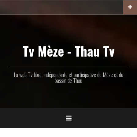
Aller
au
contenu
principal
Tv Mèze - Thau Tv
La web Tv libre, indépendante et participative de Mèze et du
bassin de Thau