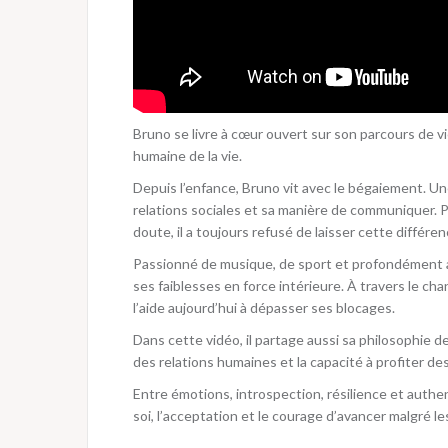
Bruno se livre à cœur ouvert sur son parcours de 
humaine de la vie.
Depuis l’enfance, Bruno vit avec le bégaiement. Une
relations sociales et sa manière de communiquer. P
doute, il a toujours refusé de laisser cette différence
Passionné de musique, de sport et profondément at
ses faiblesses en force intérieure. À travers le cha
l’aide aujourd’hui à dépasser ses blocages.
Dans cette vidéo, il partage aussi sa philosophie de
des relations humaines et la capacité à profiter de
Entre émotions, introspection, résilience et authe
soi, l’acceptation et le courage d’avancer malgré le