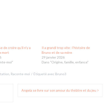
 de croire qu’il n’y a
Il a grandi trop vite : l’histoire de
la mort
Bruno et de sa mère
6
29 janvier 2026
nte-moi"
Dans "Origine, famille, enfance"
tation
,
Raconte-moi
Étiqueté avec
Bruno3
Angela se livre sur son amour du théâtre et du jeu