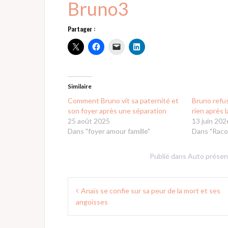
Bruno3
Partager :
Similaire
Comment Bruno vit sa paternité et
Bruno refuse
son foyer après une séparation
rien après 
25 août 2025
13 juin 202
Dans "foyer amour famille"
Dans "Raco
Publié dans
Auto présen
Navigation
Anaïs se confie sur sa peur de la mort et ses
de
angoisses
l’article