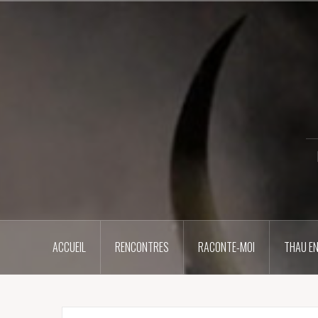
Aller
au
contenu
principal
ACCUEIL
RENCONTRES
RACONTE-MOI
THAU EN