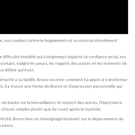
vie, son combat contre le bégaiement et sa vision profondément
 difficulté invisible qui a longtemps impacté sa confiance en lui, ses
ourtant, malgré les peurs, les regards des autres et les moments de
 définir qui il est.
taché à sa famille, Bruno raconte comment il a appris à transformer
nt, il a trouvé une forme de liberté et d’expression personnelle qui
 vie basée sur la bienveillance, le respect des autres, l’importance
s choses simples plutôt que de courir après le matériel.
nticité, Bruno livre un témoignage inspirant sur le dépassement de
s peurs.