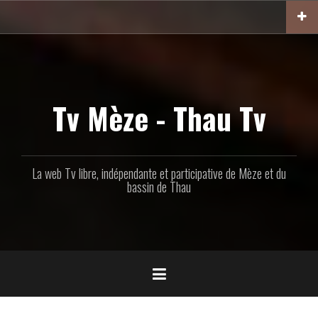
Aller
au
contenu
principal
Tv Mèze - Thau Tv
La web Tv libre, indépendante et participative de Mèze et du
bassin de Thau