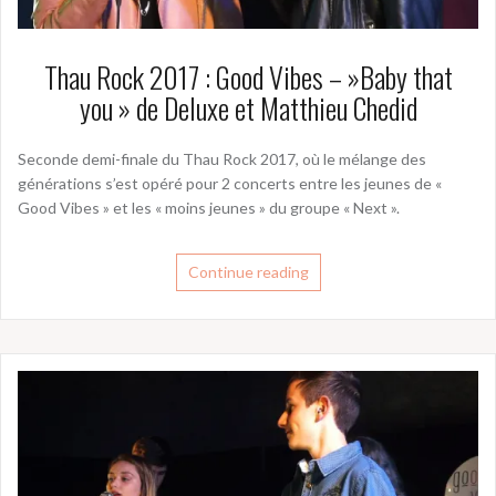
Thau Rock 2017 : Good Vibes – »Baby that
you » de Deluxe et Matthieu Chedid
Seconde demi-finale du Thau Rock 2017, où le mélange des
générations s’est opéré pour 2 concerts entre les jeunes de «
Good Vibes » et les « moins jeunes » du groupe « Next ».
Continue reading