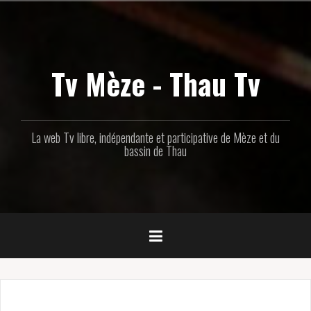
Aller
au
contenu
principal
Tv Mèze - Thau Tv
La web Tv libre, indépendante et participative de Mèze et du
bassin de Thau