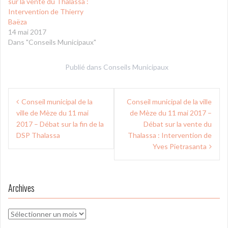
sur la vente du Thalassa :
Intervention de Thierry
Baëza
14 mai 2017
Dans "Conseils Municipaux"
Publié dans
Conseils Municipaux
Navigation
Conseil municipal de la
Conseil municipal de la ville
de
ville de Mèze du 11 mai
de Mèze du 11 mai 2017 –
l’article
2017 – Débat sur la fin de la
Débat sur la vente du
DSP Thalassa
Thalassa : Intervention de
Yves Pietrasanta
Archives
Archives