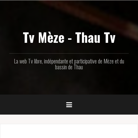
Aller
au
contenu
principal
Tv Mèze - Thau Tv
La web Tv libre, indépendante et participative de Mèze et du
bassin de Thau