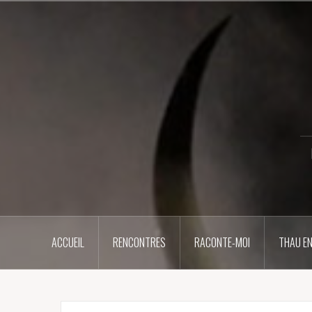
Aller
au
contenu
principal
ACCUEIL
RENCONTRES
RACONTE-MOI
THAU EN