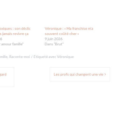
oxiques : son déclic
Véronique : « Ma franchise m’a
s jamais revivre ça
souvent coûté cher »
26
9 juin 2026
 amour famille"
Dans "Brut"
mille
,
Raconte-moi
Étiqueté avec
Véronique
egard
Les profs qui changent une vie