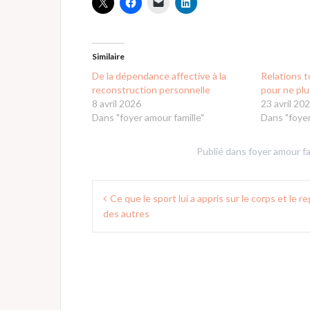
Similaire
De la dépendance affective à la
Relations t
reconstruction personnelle
pour ne plu
8 avril 2026
23 avril 20
Dans "foyer amour famille"
Dans "foyer
Publié dans
foyer amour fa
Navigation
Ce que le sport lui a appris sur le corps et le r
de
des autres
l’article