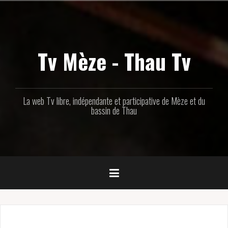
Aller
au
contenu
principal
Tv Mèze - Thau Tv
La web Tv libre, indépendante et participative de Mèze et du
bassin de Thau