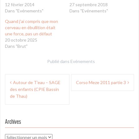
12 février 2014
27 septembre 2018
Dans "Evénements"
Dans "Evénements"
Quand j’ai compris que mon
cerveau en ébullition était
une force, pas un défaut
20 octobre 2025
Dans "Brut"
Publié dans
Evénements
Navigation
Autour de T’eau – SAGE
Corso Meze 2011 partie 3
de
des enfants (CPIE Bassin
l’article
de Thau)
Archives
Archives