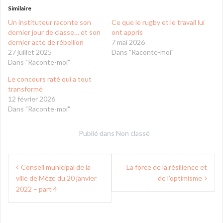
Similaire
Un instituteur raconte son
Ce que le rugby et le travail lui
dernier jour de classe… et son
ont appris
dernier acte de rébellion
7 mai 2026
27 juillet 2025
Dans "Raconte-moi"
Dans "Raconte-moi"
Le concours raté qui a tout
transformé
12 février 2026
Dans "Raconte-moi"
Publié dans
Non classé
Navigation
Conseil municipal de la
La force de la résilience et
de
ville de Mèze du 20 janvier
de l’optimisme
l’article
2022 – part 4