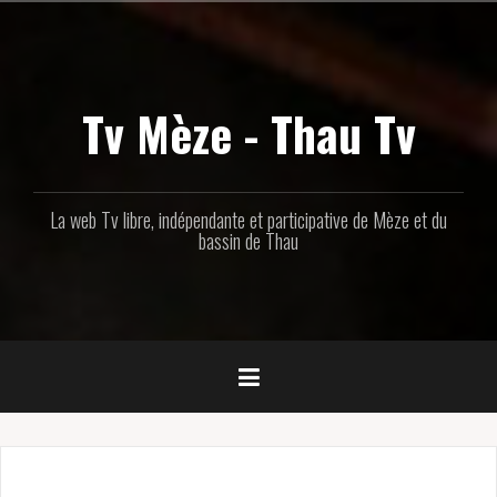
Aller
au
contenu
principal
Tv Mèze - Thau Tv
La web Tv libre, indépendante et participative de Mèze et du
bassin de Thau