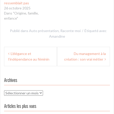
ressemblait pas
26 octobre 2025
Dans "Origine, famille,
enfance"
Publié dans
Auto présentation
,
Raconte-moi
Étiqueté avec
Amandine
Navigation
L’élégance et
Du management à la
de
l’indépendance au féminin
création : son vrai métier
l’article
Archives
Archives
Articles les plus vues