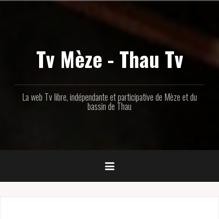
Aller
au
contenu
principal
Tv Mèze - Thau Tv
La web Tv libre, indépendante et participative de Mèze et du
bassin de Thau