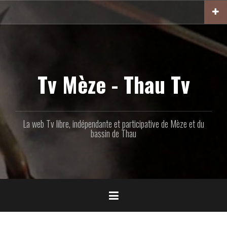
Aller
au
contenu
principal
Tv Mèze - Thau Tv
La web Tv libre, indépendante et participative de Mèze et du
bassin de Thau