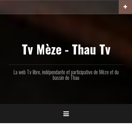
Aller
au
contenu
principal
Tv Mèze - Thau Tv
La web Tv libre, indépendante et participative de Mèze et du
bassin de Thau