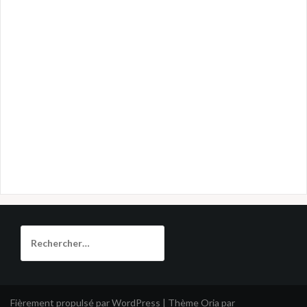
Rechercher :
Fièrement propulsé par WordPress
|
Thème
Oria
par