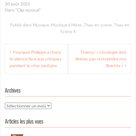
30 août 2025
Dans "Clip musical"
Publié dans
Musique
,
Musique à Mèze
,
Thau en scene
,
Thau en
Scène 4
Navigation
Pourquoi Philippe a choisi
Thierry : « L’écologie doit
de
le silence face aux critiques
libérer, pas restreindre nos
l’article
pendant la crise sanitaire
libertés »
Archives
Archives
Articles les plus vues