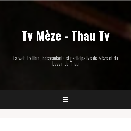
Aller
au
contenu
principal
Tv Mèze - Thau Tv
La web Tv libre, indépendante et participative de Mèze et du
bassin de Thau