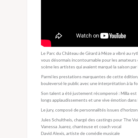
Le Parc du Château de Girard à Mèze a vibré au ry
vous désormais incontournable pour les amateurs d
scène les artistes qui avaient marqué la saison par le
Parmi les prestations marquantes de cette édition, o
bouleversé le public avec une interprétation à la 
Son talent a été justement récompensé : Milla est 
longs applaudissements et une vive émotion dans l
Le jury, composé de personnalités issues d’horizons 
Jules Schultheis, chargé des castings pour The Vo
Vanessa Juarez, chanteuse et coach vocal
David Alexis, artiste de comédie musicale