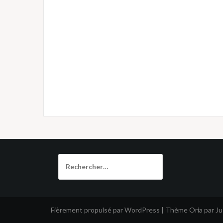
Rechercher :
Fièrement propulsé par WordPress
|
Thème
Oria
par J