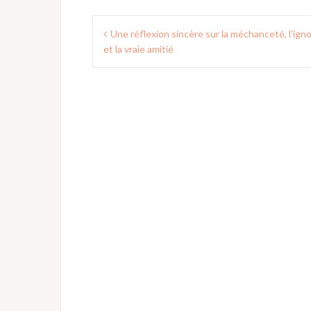
Navigation
Une réflexion sincère sur la méchanceté, l’ign
de
et la vraie amitié
l’article