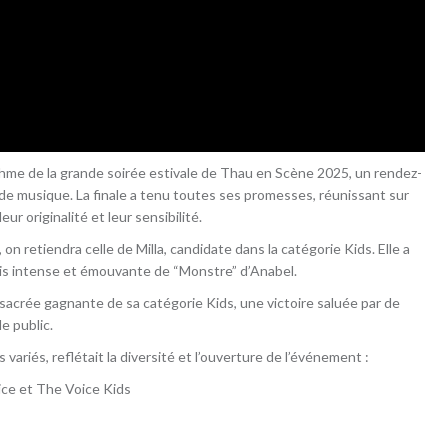
thme de la grande soirée estivale de Thau en Scène 2025, un rendez-
e musique. La finale a tenu toutes ses promesses, réunissant sur
ur originalité et leur sensibilité.
n retiendra celle de Milla, candidate dans la catégorie Kids. Elle a
fois intense et émouvante de “Monstre” d’Anabel.
sacrée gagnante de sa catégorie Kids, une victoire saluée par de
e public.
variés, reflétait la diversité et l’ouverture de l’événement :
ice et The Voice Kids