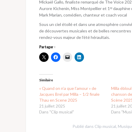
Mickaël Gallo, finaliste remarqué de The Voice 20
Aurore Kichenin, Miss Montpellier et 1ʳᵉ dauphine
Mark Marian, comédien, chanteur et coach vocal
Sous un ciel étoilé et dans une atmosphère conviv
de découvertes musicales et de belles rencontres 
rendez-vous majeur de l’été héraultais.
Partager :
Similaire
« Quand on n’a que l’amour » de
Milla ébloui
Jacques Brel par Milla – 1/2 finale
chanson de 
Thau en Scene 2025
Scène 202
21 juillet 2025
21 juillet 2
Dans "Clip musical"
Dans "Musi
Publié dans
Clip musical
,
Musiqu