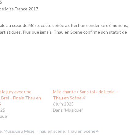
25
 de Miss France 2017
iale au cœur de Mèze, cette soirée a offert un condensé d’émotions,
artistiques. Plus que jamais, Thau en Scène confirme son statut de
t le jury avec une
Milla chante « Sans toi » de Lenie –
Brel – Finale Thau en
Thau en Scène 4
5
6 juin 2025
025
Dans "Musique"
que"
e
,
Musique à Mèze
,
Thau en scene
,
Thau en Scène 4