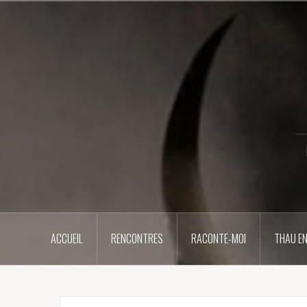
Aller
au
contenu
principal
ACCUEIL
RENCONTRES
RACONTE-MOI
THAU EN