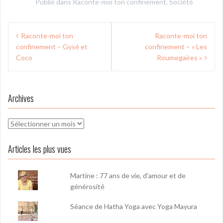
Publié dans
Raconte-moi ton confinement
,
Société
Navigation
Raconte-moi ton
Raconte-moi ton
de
confinement – Gysé et
confinement – « Les
l’article
Coco
Roumegaïres »
Archives
Archives
Articles les plus vues
Martine : 77 ans de vie, d'amour et de
générosité
Séance de Hatha Yoga avec Yoga Mayura