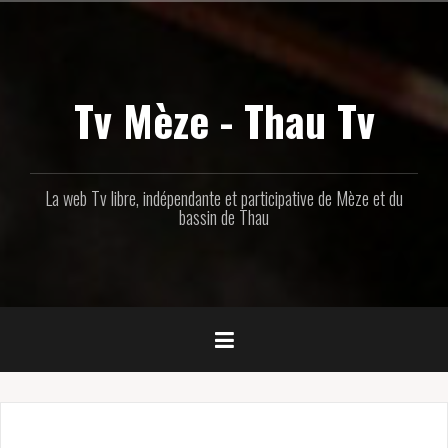
Aller
au
contenu
principal
Tv Mèze - Thau Tv
La web Tv libre, indépendante et participative de Mèze et du
bassin de Thau