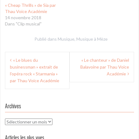
« Cheap Thrills » de Sia par
Thau Voice Académie
14 novembre 2018
Dans "Clip musical"
Publié dans
Musique
,
Musique à Mèze
Navigation
« Le blues du
« Le chanteur » de Daniel
de
businessman » extrait de
Balavoine par Thau Voice
l’article
l’opéra rock « Starmania »
Académie
par Thau Voice Académie
Archives
Archives
Articles les plus vues