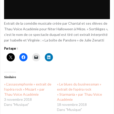
Extrait de la comédie musicale créée par Chantal et ses élèves de
Thau Voice Académie pour fêter Halloween à Mèze. « Sortilèges »,
c’est le nom de ce spectacle duquel est tiré cet extrait interprété
par Isabelle et Virginie : « La boîte de Pandore » de Julie Zenatti
Partager :
Similaire
« L’assasymphonie » extrait de
« Le blues du businessman »
l’opéra rock « Mozart » par
extrait de l’opéra rock
Thau Voice Académie
« Starmania » par Thau Voice
3 novembre 2018
Académie
Dans "Musique"
18 novembre 2018
Dans "Musique"