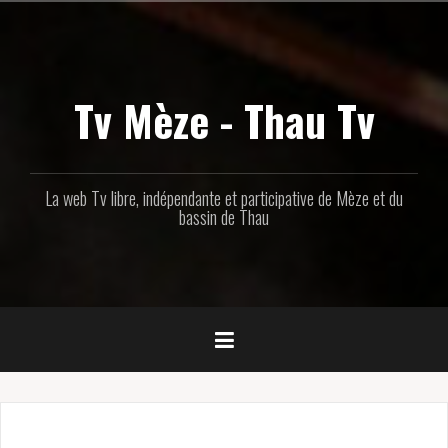
Aller
au
contenu
principal
Tv Mèze - Thau Tv
La web Tv libre, indépendante et participative de Mèze et du
bassin de Thau