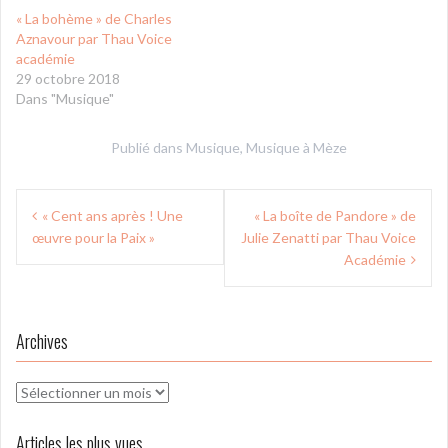
« La bohème » de Charles
Aznavour par Thau Voice
académie
29 octobre 2018
Dans "Musique"
Publié dans
Musique
,
Musique à Mèze
Navigation
« Cent ans après ! Une
« La boîte de Pandore » de
de
œuvre pour la Paix »
Julie Zenatti par Thau Voice
l’article
Académie
Archives
Archives
Articles les plus vues