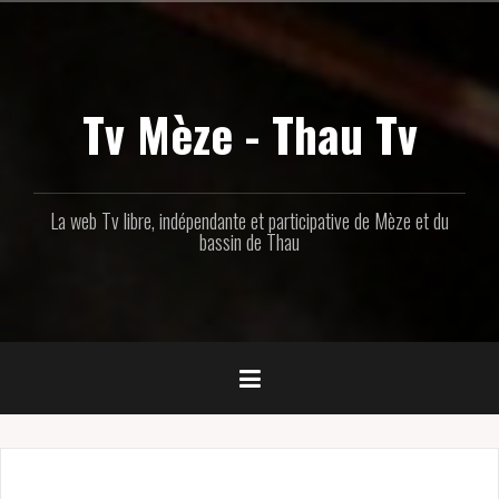
Aller
au
contenu
principal
Tv Mèze - Thau Tv
La web Tv libre, indépendante et participative de Mèze et du
bassin de Thau