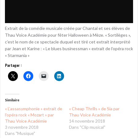
Extrait de la comédie musicale créée par Chantal et ses élèves de
Thau Voice Académie pour fêter Halloween à Mèze. « Sortilèges »,
c’est le nom de ce spectacle duquel est tiré cet extrait interprété
par Jean et Karine : « Le blues businessman » extrait de l’opéra rock
« Starmania »
Partager :
Similaire
« L’assasymphonie » extrait de
« Cheap Thrills » de Sia par
l’opéra rock « Mozart » par
Thau Voice Académie
Thau Voice Académie
14 novembre 2018
3 novembre 2018
Dans "Clip musical"
Dans "Musique"