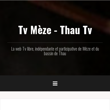
Aller
au
contenu
principal
Tv Mèze - Thau Tv
La web Tv libre, indépendante et participative de Mèze et du
bassin de Thau