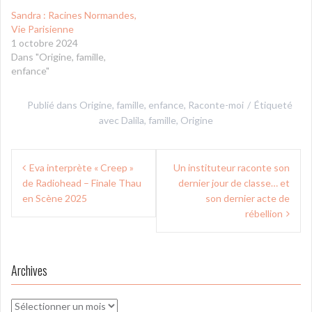
Sandra : Racines Normandes,
Vie Parisienne
1 octobre 2024
Dans "Origine, famille,
enfance"
Publié dans
Origine, famille, enfance
,
Raconte-moi
Étiqueté
avec
Dalila
,
famille
,
Origine
Navigation
Eva interprète « Creep »
Un instituteur raconte son
de
de Radiohead – Finale Thau
dernier jour de classe… et
l’article
en Scène 2025
son dernier acte de
rébellion
Archives
Archives