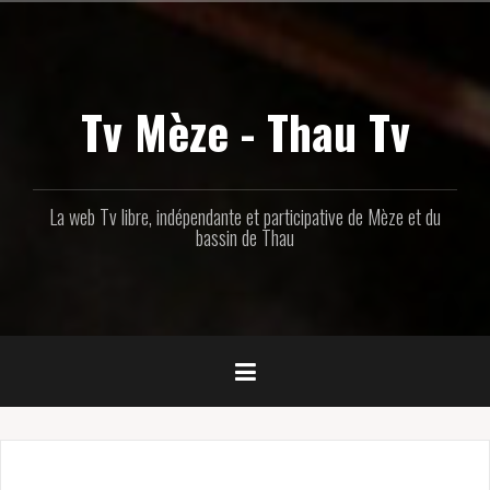
Aller
au
contenu
principal
Tv Mèze - Thau Tv
La web Tv libre, indépendante et participative de Mèze et du
bassin de Thau