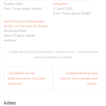
8 juillet 2026
l’adoption
Dans "foyer amour famille"
27 août 2025
Dans "foyer amour famille"
De l’Enfance à la Réalisation
de Soi : Le Parcours de Florian
24 février 2024
Dans "Origine, famille,
enfance"
Publié dans
Auto présentation
,
Raconte-moi
Étiqueté avec
auto presentation
,
Florian
Navigation
Se défaire de ses
La détermination pour
de
addictions pour retrouver
réussir et le courage pour
l’article
sa liberté.
guérir
Archives