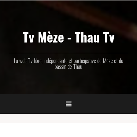
Aller
au
contenu
principal
Tv Mèze - Thau Tv
La web Tv libre, indépendante et participative de Mèze et du
bassin de Thau