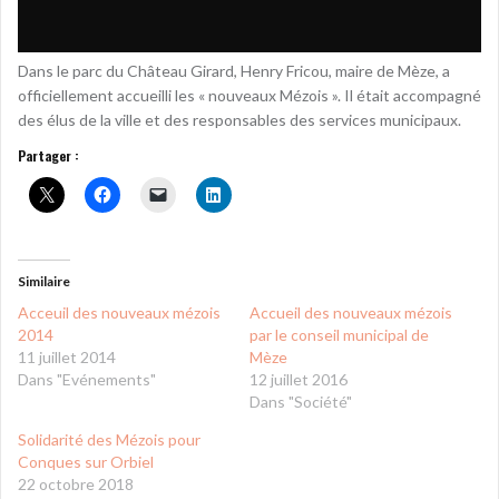
Dans le parc du Château Girard, Henry Fricou, maire de Mèze, a
officiellement accueilli les « nouveaux Mézois ». Il était accompagné
des élus de la ville et des responsables des services municipaux.
Partager :
Similaire
Acceuil des nouveaux mézois
Accueil des nouveaux mézois
2014
par le conseil municipal de
11 juillet 2014
Mèze
Dans "Evénements"
12 juillet 2016
Dans "Société"
Solidarité des Mézois pour
Conques sur Orbiel
22 octobre 2018