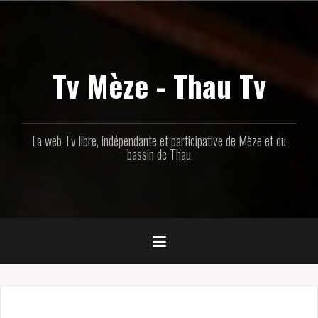
Aller
au
contenu
principal
Tv Mèze - Thau Tv
La web Tv libre, indépendante et participative de Mèze et du
bassin de Thau