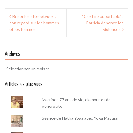
Navigation
Briser les stéréotypes :
“C’est insupportable” :
de
son regard sur les hommes
Patricia dénonce les
l’article
et les femmes
violences
Archives
Archives
Articles les plus vues
Martine : 77 ans de vie, d'amour et de
générosité
Séance de Hatha Yoga avec Yoga Mayura