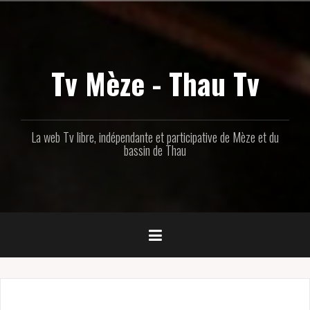
Aller
au
contenu
principal
Tv Mèze - Thau Tv
La web Tv libre, indépendante et participative de Mèze et du
bassin de Thau