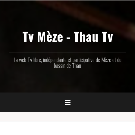
Aller
au
contenu
principal
Tv Mèze - Thau Tv
La web Tv libre, indépendante et participative de Mèze et du
bassin de Thau