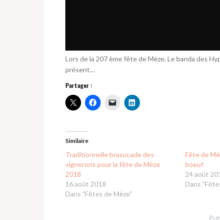
Lors de la 207 ème fête de Mèze, Le banda des H
présent…
Partager :
Similaire
Traditionnelle brasucade des
Fête de Mè
vignerons pour la fête de Mèze
boeuf
2018
24 août 20
16 août 2018
Dans "Fête
Dans "Fêtes de Mèze"
Pub