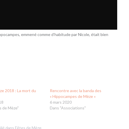
yppocampes, emmené comme d’habitude par Nicole, était bien
ze 2018 : La mort du
Rencontre avec la banda des
« Hippocampes de Mèze «
18
6 mars 2020
s de Mèze"
Dans "Associations"
lié dans
Fêtes de Mèze