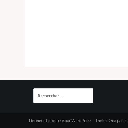
Rechercher :
Fièrement propulsé par WordPress
|
Thème
Oria
par J