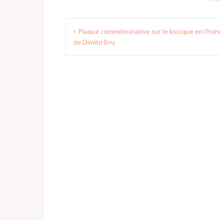
Navigation
Plaque commémorative sur le kiosque en l’ho
de
de Dimitri Bru
l’article