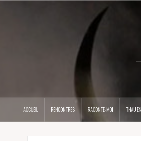
Aller
au
contenu
principal
ACCUEIL
RENCONTRES
RACONTE-MOI
THAU EN