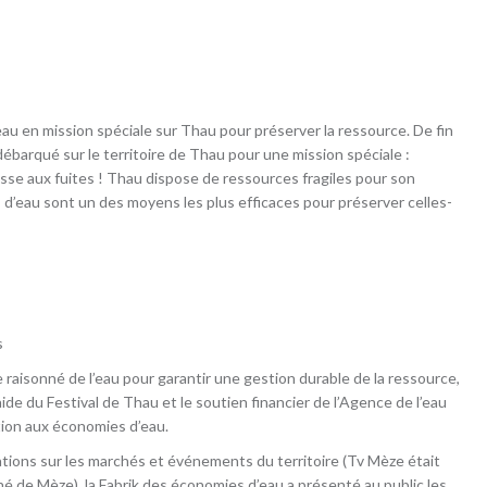
eau en mission spéciale sur Thau pour préserver la ressource. De fin
débarqué sur le territoire de Thau pour une mission spéciale :
asse aux fuites ! Thau dispose de ressources fragiles pour son
’eau sont un des moyens les plus efficaces pour préserver celles-
s
e raisonné de l’eau pour garantir une gestion durable de la ressource,
ide du Festival de Thau et le soutien financier de l’Agence de l’eau
ion aux économies d’eau.
ations sur les marchés et événements du territoire (Tv Mèze était
é de Mèze), la Fabrik des économies d’eau a présenté au public les