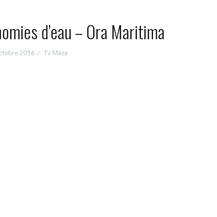
nomies d’eau – Ora Maritima
ctobre 2016
Tv Mèze