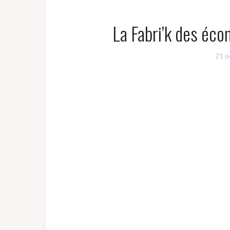
La Fabri’k des éco
21 o