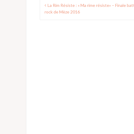
Navigation
La Rim Résiste : « Ma rime résiste» – Finale bat
de
rock de Mèze 2016
l’article