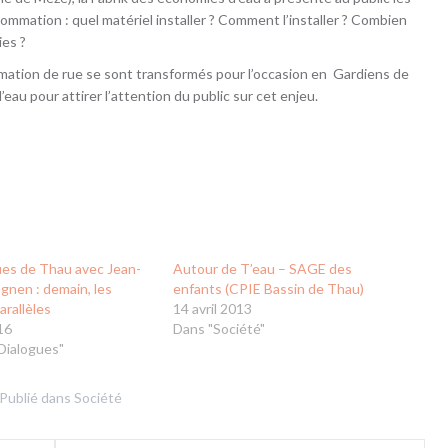
ommation : quel matériel installer ? Comment l’installer ? Combien
ies ?
nimation de rue se sont transformés pour l’occasion en Gardiens de
eau pour attirer l’attention du public sur cet enjeu.
ues de Thau avec Jean-
Autour de T’eau – SAGE des
gnen : demain, les
enfants (CPIE Bassin de Thau)
rallèles
14 avril 2013
16
Dans "Société"
Dialogues"
Publié dans
Société