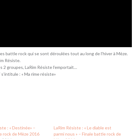
des battle rock qui se sont déroulées tout au long de l’hiver à Mèze.
im Résiste.
es 2 groupes, LaRim Résiste l’emportait…
s’intitule : « Ma rime résiste»
ste : « Destinée» –
LaRim Résiste : « Le diable est
le rock de Mèze 2016
parmi nous » – Finale battle rock de