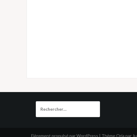
Rechercher :
Fièrement propulsé par WordPress
|
Thème
Oria
par J