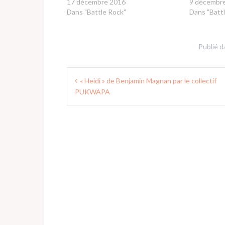
17 décembre 2016
9 décembr
Dans "Battle Rock"
Dans "Batt
Publié 
Navigation
« Heidi » de Benjamin Magnan par le collectif
de
PUKWAPA
l’article