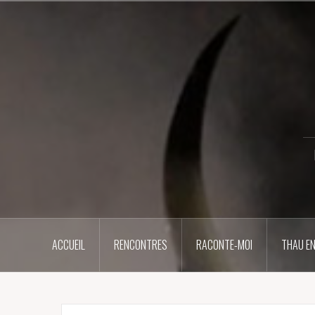
Aller
au
contenu
principal
ACCUEIL
RENCONTRES
RACONTE-MOI
THAU EN