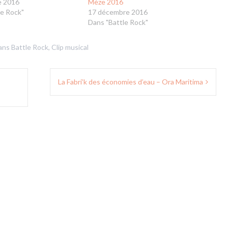
e 2016
Mèze 2016
le Rock"
17 décembre 2016
Dans "Battle Rock"
dans
Battle Rock
,
Clip musical
La Fabri’k des économies d’eau – Ora Maritima