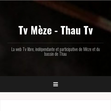
Aller
au
contenu
principal
Tv Mèze - Thau Tv
La web Tv libre, indépendante et participative de Mèze et du
bassin de Thau