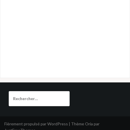
Rechercher :
Fièrement propulsé par WordPress
|
Thème
Oria
par