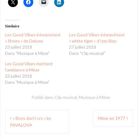
Similaire
Les Good Vibes interpretent
Les Good Vibes interprêtent
« Shoes » de Deluxe
« white tiger » d’Izzy Bizu
23 juillet 2018
27 juillet 2018
Dans "Musique à Mèze"
Dans "Clip musical"
Les Good Vibes mettent
l’ambiance à Mèze
23 juillet 2018
Dans "Musique à Mèze"
Publié dans
Clip musical
,
Musique à Mèze
Navigation
« Boys don’t cry » by
Mèze en 1977
de
PAVALOVA
l’article