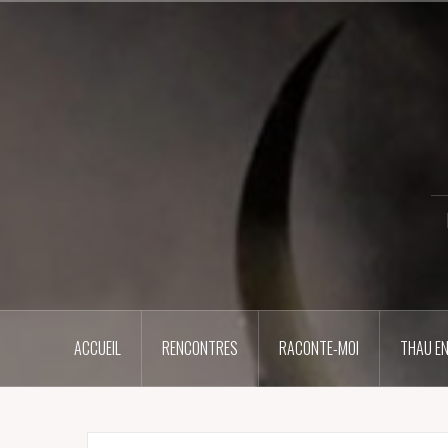
Aller
au
contenu
principal
ACCUEIL
RENCONTRES
RACONTE-MOI
THAU EN