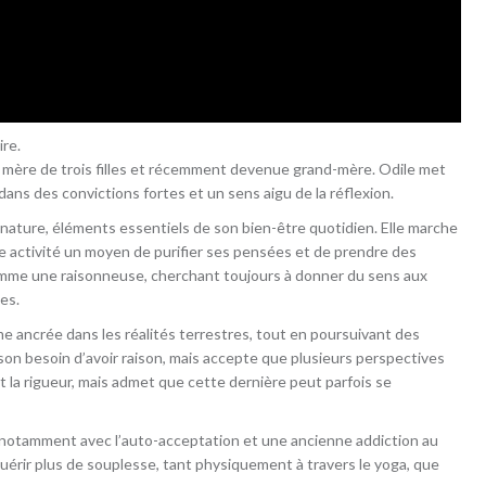
re.
 mère de trois filles et récemment devenue grand-mère. Odile met
ans des convictions fortes et un sens aigu de la réflexion.
 nature, éléments essentiels de son bien-être quotidien. Elle marche
e activité un moyen de purifier ses pensées et de prendre des
comme une raisonneuse, cherchant toujours à donner du sens aux
es.
me ancrée dans les réalités terrestres, tout en poursuivant des
t son besoin d’avoir raison, mais accepte que plusieurs perspectives
et la rigueur, mais admet que cette dernière peut parfois se
 notamment avec l’auto-acceptation et une ancienne addiction au
quérir plus de souplesse, tant physiquement à travers le yoga, que