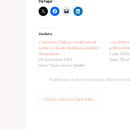
Partager :
Similaire
Comment Odile a concilié vie de
« Je réfléch
cadre et rituels familiaux pendant
philosophie
des années
5 juin 2026
24 novembre 2025
Dans "Brut
Dans "foyer amour famille"
Publié dans
Auto présentation
,
Raconte-moi
Navigation
Ericka : Une Vie Sans Père
de
l’article