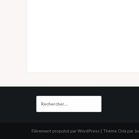
Rechercher :
Fièrement propulsé par WordPress
|
Thème
Oria
par J