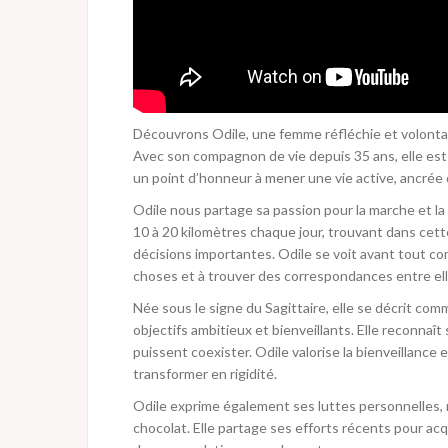
Découvrons Odile, une femme réfléchie et volontai
Avec son compagnon de vie depuis 35 ans, elle est
un point d’honneur à mener une vie active, ancrée d
Odile nous partage sa passion pour la marche et la
10 à 20 kilomètres chaque jour, trouvant dans cett
décisions importantes. Odile se voit avant tout 
choses et à trouver des correspondances entre ell
Née sous le signe du Sagittaire, elle se décrit com
objectifs ambitieux et bienveillants. Elle reconnaî
puissent coexister. Odile valorise la bienveillance 
transformer en rigidité.
Odile exprime également ses luttes personnelles,
chocolat. Elle partage ses efforts récents pour ac