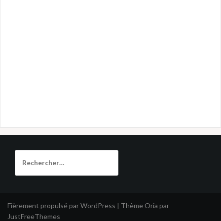
Rechercher :
Fièrement propulsé par WordPress
|
Thème
Oria
par
JustFreeThemes