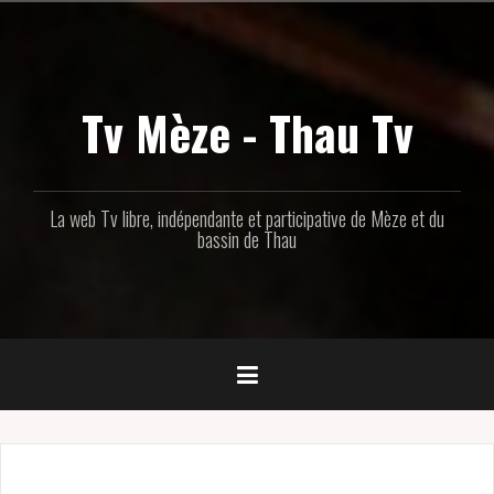
Aller
au
contenu
principal
Tv Mèze - Thau Tv
La web Tv libre, indépendante et participative de Mèze et du
bassin de Thau