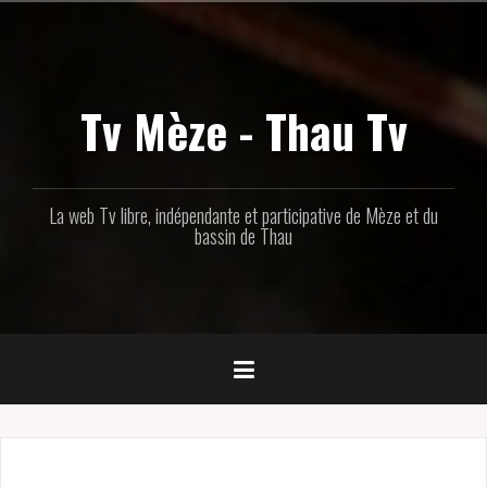
Aller
au
contenu
principal
Tv Mèze - Thau Tv
La web Tv libre, indépendante et participative de Mèze et du
bassin de Thau