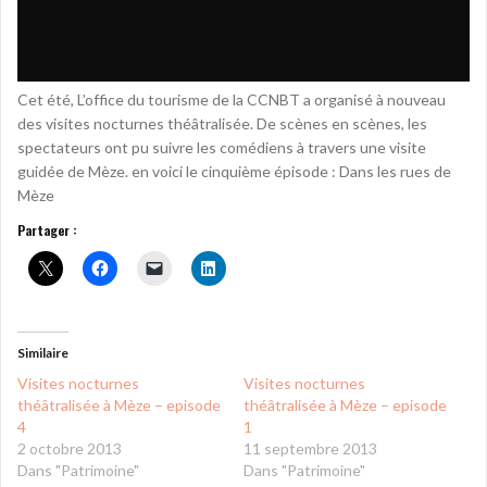
Cet été, L’office du tourisme de la CCNBT a organisé à nouveau
des visites nocturnes théâtralisée. De scènes en scènes, les
spectateurs ont pu suivre les comédiens à travers une visite
guidée de Mèze. en voici le cinquième épisode : Dans les rues de
Mèze
Partager :
Similaire
Visites nocturnes
Visites nocturnes
théâtralisée à Mèze – episode
théâtralisée à Mèze – episode
4
1
2 octobre 2013
11 septembre 2013
Dans "Patrimoine"
Dans "Patrimoine"