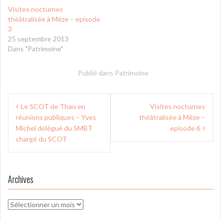
Visites nocturnes
théâtralisée à Mèze – episode
3
25 septembre 2013
Dans "Patrimoine"
Publié dans
Patrimoine
Navigation
Le SCOT de Thau en
Visites nocturnes
de
réunions publiques – Yves
théâtralisée à Mèze –
l’article
Michel délégué du SMBT
episode 6
chargé du SCOT
Archives
Archives