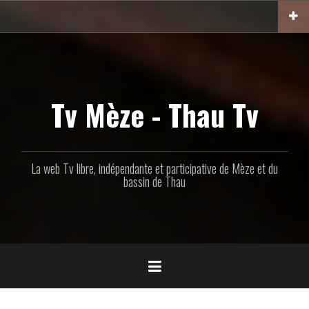
Aller
au
contenu
principal
Tv Mèze - Thau Tv
La web Tv libre, indépendante et participative de Mèze et du
bassin de Thau