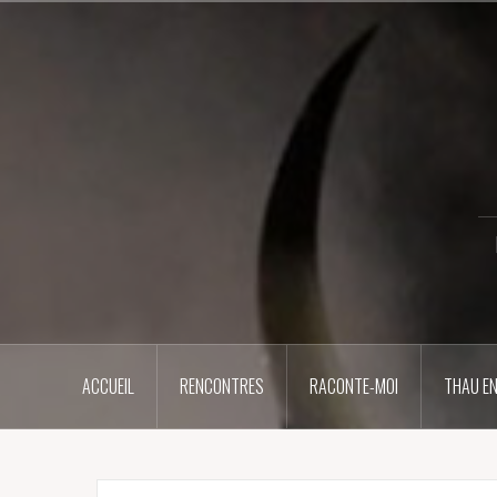
Aller
au
contenu
principal
ACCUEIL
RENCONTRES
RACONTE-MOI
THAU EN