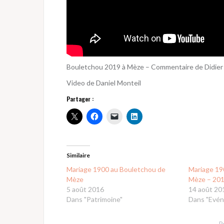
Bouletchou 2019 à Mèze – Commentaire de Didier
Video de Daniel Monteil
Partager :
Similaire
Mariage 1900 au Bouletchou de
Mariage 19
Mèze
Mèze – 20
5 août 2016
14 août 20
Dans "Patrimoine"
Dans "Evé
P