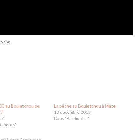
 Aspa.
00 au Bouletchou de
La pêche au Bouletchou à Mèze
17
18 décembre 2013
17
Dans "Patrimoine"
nements"
ublié dans
Patrimoine