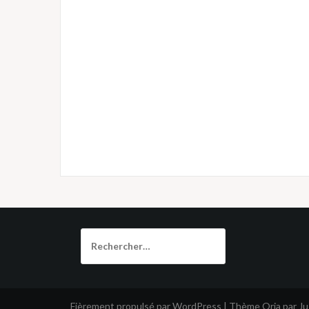
Rechercher :
Fièrement propulsé par WordPress
|
Thème
Oria
par J