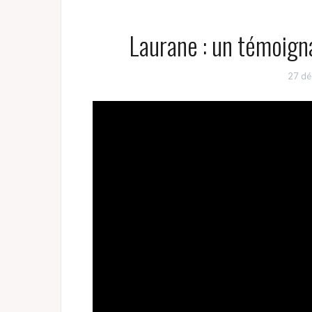
Laurane : un témoigna
27 dé