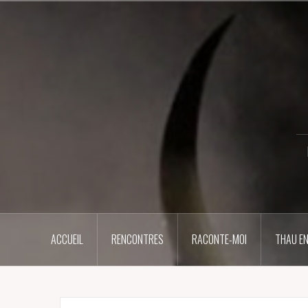
Aller
au
contenu
principal
ACCUEIL
RENCONTRES
RACONTE-MOI
THAU EN