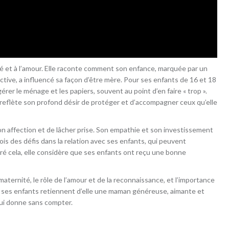
té et à l’amour. Elle raconte comment son enfance, marquée par un
ctive, a influencé sa façon d’être mère. Pour ses enfants de 16 et 18
t, gérer le ménage et les papiers, souvent au point d’en faire « trop ».
 reflète son profond désir de protéger et d’accompagner ceux qu’elle
on affection et de lâcher prise. Son empathie et son investissement
fois des défis dans la relation avec ses enfants, qui peuvent
ré cela, elle considère que ses enfants ont reçu une bonne
ternité, le rôle de l’amour et de la reconnaissance, et l’importance
e ses enfants retiennent d’elle une maman généreuse, aimante et
ui donne sans compter.