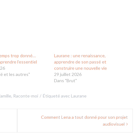
gtemps trop donné…
Laurane : une renaissance,
prendre l’essentiel
apprendre de son passé et
026
construire une nouvelle vie
é et les autres"
29 juillet 2026
Dans "Brut"
amille
,
Raconte-moi
Étiqueté avec
Laurane
Comment Lena a tout donné pour son projet
audiovisuel