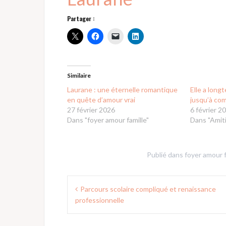
Partager :
Similaire
Laurane : une éternelle romantique
Elle a lon
en quête d’amour vrai
jusqu’à com
27 février 2026
6 février 2
Dans "foyer amour famille"
Dans "Amiti
Publié dans
foyer amour f
Navigation
Parcours scolaire compliqué et renaissance
de
professionnelle
l’article