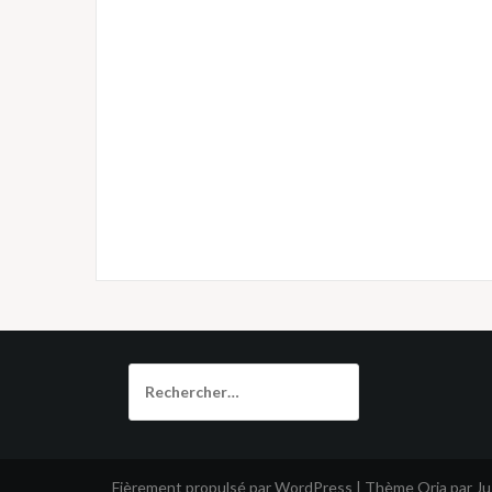
Rechercher :
Fièrement propulsé par WordPress
|
Thème
Oria
par J