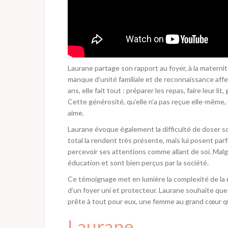
Laurane partage son rapport au foyer, à la materni
manque d’unité familiale et de reconnaissance affe
ans, elle fait tout : préparer les repas, faire leur li
Cette générosité, qu’elle n’a pas reçue elle-même,
aime.
Laurane évoque également la difficulté de doser s
total la rendent très présente, mais lui posent par
percevoir ses attentions comme allant de soi. Malg
éducation et sont bien perçus par la société.
Ce témoignage met en lumière la complexité de la ma
d’un foyer uni et protecteur. Laurane souhaite qu
prête à tout pour eux, une femme au grand cœur q
Laurane