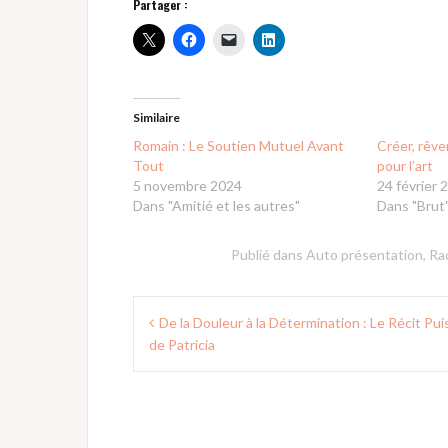
Partager :
Similaire
Romain : Le Soutien Mutuel Avant
Créer, rêver
Tout
pour l’art
5 novembre 2024
24 février 
Dans "Amitié et les autres"
Dans "Brut
Publié dans
Auto présentation
,
Ra
Navigation
De la Douleur à la Détermination : Le Récit Pu
de
de Patricia
l’article