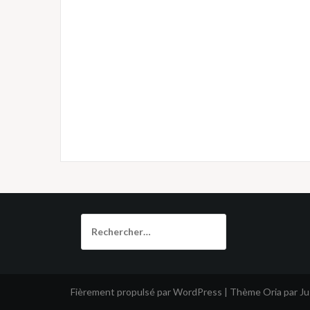
Rechercher :
Fièrement propulsé par WordPress
|
Thème
Oria
par J