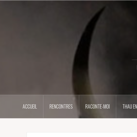
Aller
au
contenu
principal
ACCUEIL
RENCONTRES
RACONTE-MOI
THAU EN