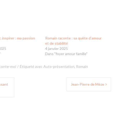
, inspirer : ma passion
Romain raconte : sa quête d’amour
et de stabilité
2025
4 janvier 2025
"
Dans "foyer amour famille"
conte-moi
Étiqueté avec
Auto-présentation
,
Romain
issant
Jean-Pierre de Mèze