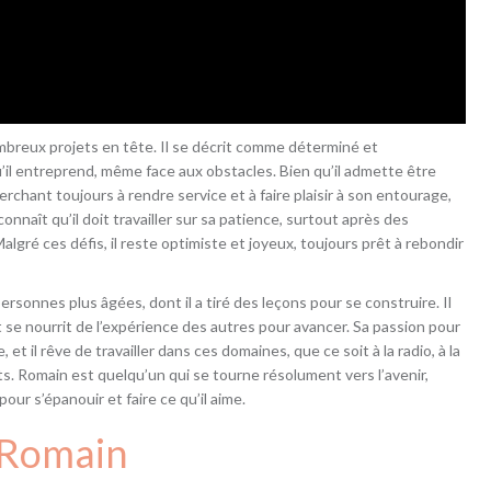
reux projets en tête. Il se décrit comme déterminé et
u’il entreprend, même face aux obstacles. Bien qu’il admette être
herchant toujours à rendre service et à faire plaisir à son entourage,
onnaît qu’il doit travailler sur sa patience, surtout après des
lgré ces défis, il reste optimiste et joyeux, toujours prêt à rebondir
rsonnes plus âgées, dont il a tiré des leçons pour se construire. Il
 se nourrit de l’expérience des autres pour avancer. Sa passion pour
et il rêve de travailler dans ces domaines, que ce soit à la radio, à la
s. Romain est quelqu’un qui se tourne résolument vers l’avenir,
ur s’épanouir et faire ce qu’il aime.
Romain