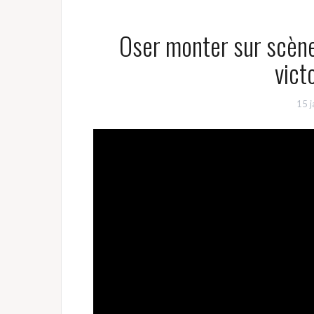
Oser monter sur scène 
vict
15 j