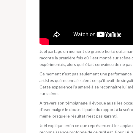
Joël partage un moment de grande fierté qui a marq
raconte la première fois où il est monté sur scèn
expérimentés, alors qu’il était convaincu de ne pas
Ce moment n’est pas seulement une performance mus
artistes qui reconnaissaient ce qu’il avait de singulie
Cette expérience l’a amené à se reconnaître lui-
sur scène.
À travers son témoignage, il évoque aussi les occa
d’oser malgré le doute. Il parle du rapport à la scèn
même lorsque le résultat n’est pas garanti.
Joël explique enfin ce que représentent les appl
reconnaissance profonde de ce qu’il est. Pour lui, q