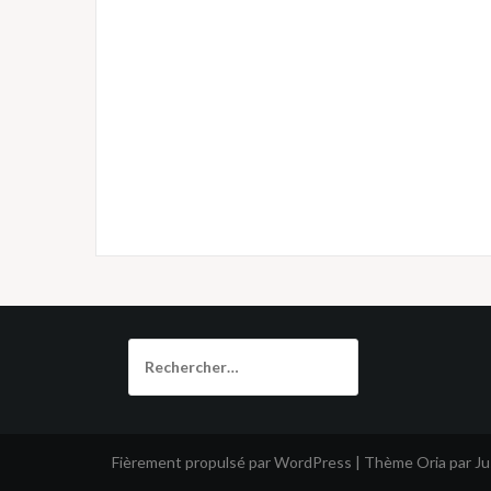
Rechercher :
Fièrement propulsé par WordPress
|
Thème
Oria
par J