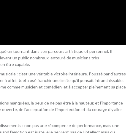
ué un tournant dans son parcours artistique et personnel. Il
e devant un public nombreux, entouré de musiciens très
 en être capable.
icale : c’est une véritable victoire intérieure. Poussé par d’autres
r à offrir, Joël a osé franchir une limite qu’il pensait infranchissable.
même comme musicien et comédien, et à accepter pleinement sa place
sions manquées, la peur de ne pas être à la hauteur, et l’importance
e ouverte, de l’acceptation de l’imperfection et du courage d’y aller,
audissements : non pas une récompense de performance, mais une
uand l’émotion est juste, elle ne vient pas de l’intellect mais du