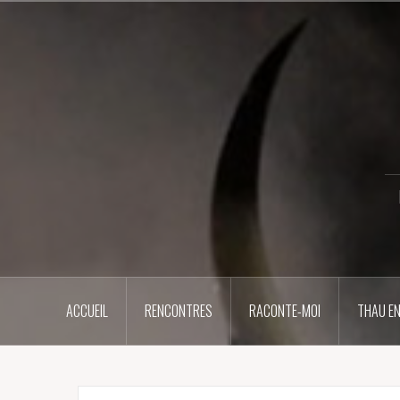
Aller
au
contenu
principal
ACCUEIL
RENCONTRES
RACONTE-MOI
THAU EN