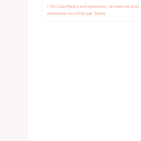
Navigation
De Club Med à entrepreneur : la vraie vie d’un
de
animateur racontée par Jimmy
l’article