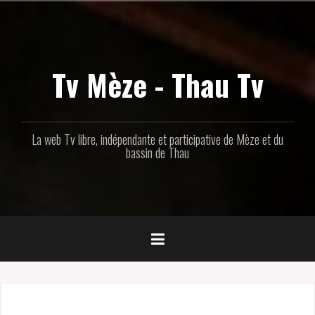
Aller
au
contenu
principal
Tv Mèze - Thau Tv
La web Tv libre, indépendante et participative de Mèze et du
bassin de Thau