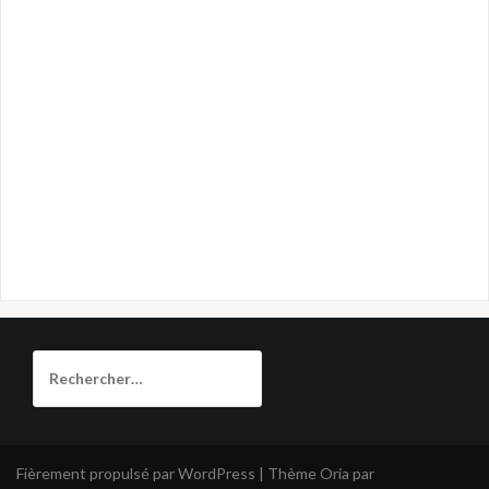
Rechercher :
Fièrement propulsé par WordPress
|
Thème
Oria
par