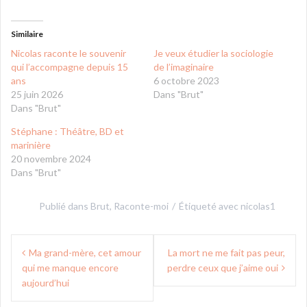
Similaire
Nicolas raconte le souvenir
Je veux étudier la sociologie
qui l’accompagne depuis 15
de l’imaginaire
ans
6 octobre 2023
25 juin 2026
Dans "Brut"
Dans "Brut"
Stéphane : Théâtre, BD et
marinière
20 novembre 2024
Dans "Brut"
Publié dans
Brut
,
Raconte-moi
Étiqueté avec
nicolas1
Navigation
Ma grand-mère, cet amour
La mort ne me fait pas peur,
de
qui me manque encore
perdre ceux que j’aime oui
l’article
aujourd’hui