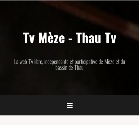
Aller
au
contenu
principal
Tv Mèze - Thau Tv
La web Tv libre, indépendante et participative de Mèze et du
bassin de Thau