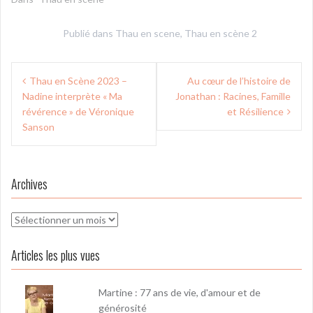
Publié dans
Thau en scene
,
Thau en scène 2
Navigation
Thau en Scène 2023 –
Au cœur de l’histoire de
de
Nadine interprète « Ma
Jonathan : Racines, Famille
l’article
révérence » de Véronique
et Résilience
Sanson
Archives
Archives
Articles les plus vues
Martine : 77 ans de vie, d'amour et de
générosité