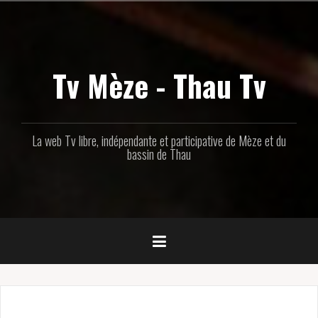
Aller
au
contenu
principal
Tv Mèze - Thau Tv
La web Tv libre, indépendante et participative de Mèze et du
bassin de Thau