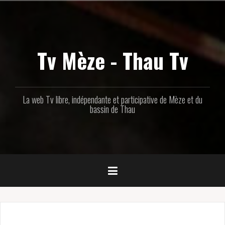
Aller
au
contenu
principal
Tv Mèze - Thau Tv
La web Tv libre, indépendante et participative de Mèze et du
bassin de Thau