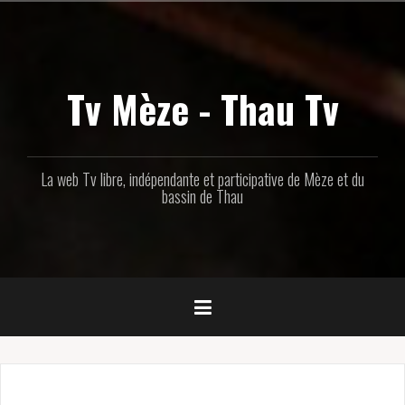
Aller
au
contenu
principal
Tv Mèze - Thau Tv
La web Tv libre, indépendante et participative de Mèze et du
bassin de Thau