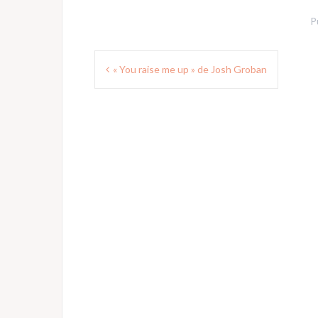
P
Navigation
« You raise me up » de Josh Groban
de
l’article