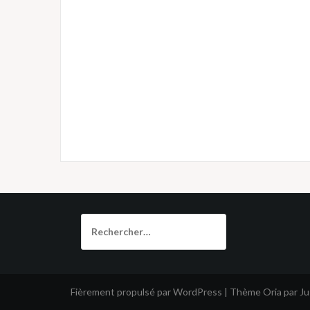
Rechercher :
Fièrement propulsé par WordPress
|
Thème
Oria
par J