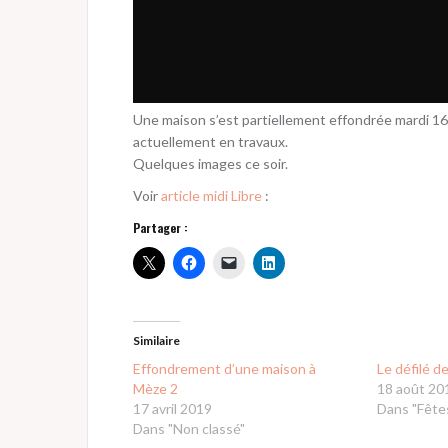
Une maison s’est partiellement effondrée mardi 16 
actuellement en travaux.
Quelques images ce soir.
Voir
article midi Libre
:
Partager :
Similaire
Effondrement d’une maison à
Le défilé d
Mèze 2
18 août 20
17 avril 2019
Dans "Fête
Dans "Non classé"