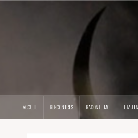
Aller
au
contenu
principal
ACCUEIL
RENCONTRES
RACONTE-MOI
THAU EN