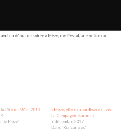
avril en début de soirée à Mèze, rue Peytal, une petite rue
e la fête de Mèze 2014
« Mèze, ville extraordinaire » avec
14
La Compagnie Surprise
s de Mèze"
9 décembre 2017
Dans "Rencontres"