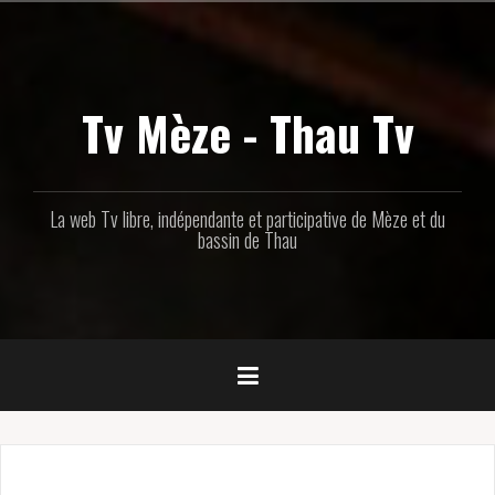
Aller
au
contenu
principal
Tv Mèze - Thau Tv
La web Tv libre, indépendante et participative de Mèze et du
bassin de Thau