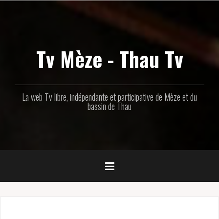
Aller
au
contenu
principal
Tv Mèze - Thau Tv
La web Tv libre, indépendante et participative de Mèze et du
bassin de Thau