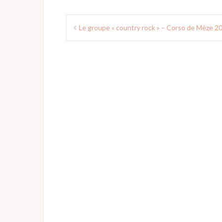
Navigation
Le groupe « country rock » – Corso de Mèze 2
de
l’article