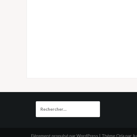
Rechercher :
Fièrement propulsé par WordPress
|
Thème
Oria
par J