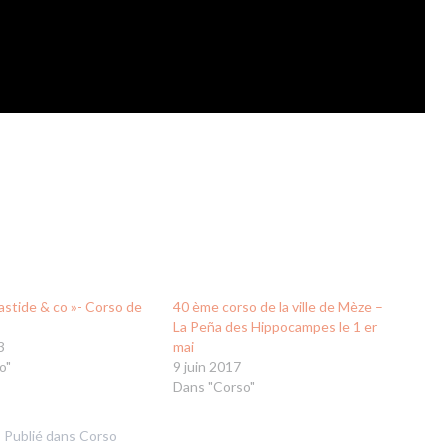
astide & co »- Corso de
40 ème corso de la ville de Mèze –
La Peña des Hippocampes le 1 er
3
mai
o"
9 juin 2017
Dans "Corso"
Publié dans
Corso