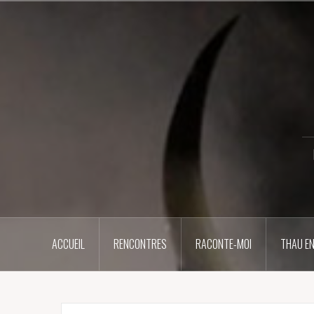
Aller
au
contenu
principal
ACCUEIL
RENCONTRES
RACONTE-MOI
THAU EN