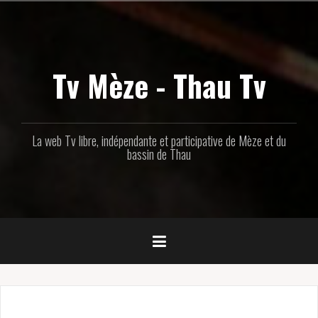
Aller
au
contenu
principal
Tv Mèze - Thau Tv
La web Tv libre, indépendante et participative de Mèze et du
bassin de Thau