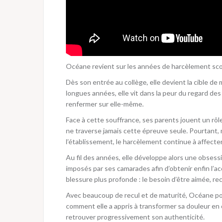
Océane revient sur les années de harcèlement sc
Dès son entrée au collège, elle devient la cible d
longues années, elle vit dans la peur du regard des
renfermer sur elle-même.
Face à cette souffrance, ses parents jouent un rôl
ne traverse jamais cette épreuve seule. Pourtant,
l’établissement, le harcèlement continue à affecte
Au fil des années, elle développe alors une obses
imposés par ses camarades afin d’obtenir enfin l’a
blessure plus profonde : le besoin d’être aimée, r
Avec beaucoup de recul et de maturité, Océane port
comment elle a appris à transformer sa douleur e
retrouver progressivement son authenticité.