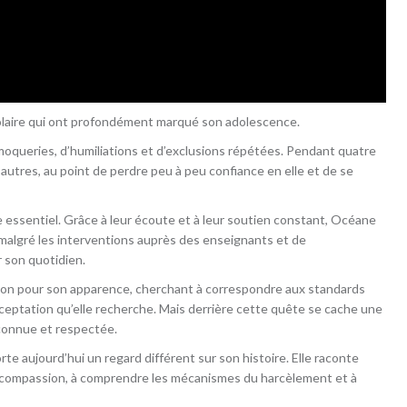
olaire qui ont profondément marqué son adolescence.
e moqueries, d’humiliations et d’exclusions répétées. Pendant quatre
 autres, au point de perdre peu à peu confiance en elle et de se
e essentiel. Grâce à leur écoute et à leur soutien constant, Océane
 malgré les interventions auprès des enseignants et de
r son quotidien.
sion pour son apparence, cherchant à correspondre aux standards
cceptation qu’elle recherche. Mais derrière cette quête se cache une
econnue et respectée.
e aujourd’hui un regard différent sur son histoire. Elle raconte
n compassion, à comprendre les mécanismes du harcèlement et à