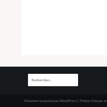
Rechercher :
Fièrement propulsé par WordPress
|
Thème
Oria
par J