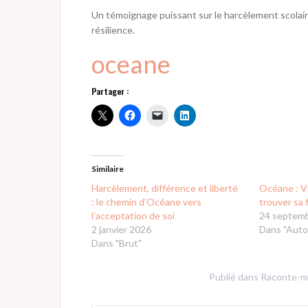
Un témoignage puissant sur le harcèlement scolaire,
résilience.
oceane
Partager :
Similaire
Harcèlement, différence et liberté
Océane : Vi
: le chemin d’Océane vers
trouver sa 
l’acceptation de soi
24 septem
2 janvier 2026
Dans "Auto
Dans "Brut"
Publié dans
Raconte-m