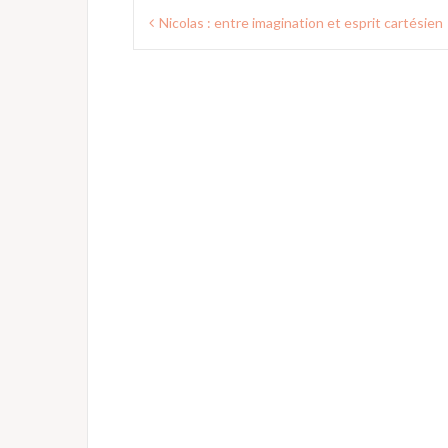
Navigation
Nicolas : entre imagination et esprit cartésien
de
l’article