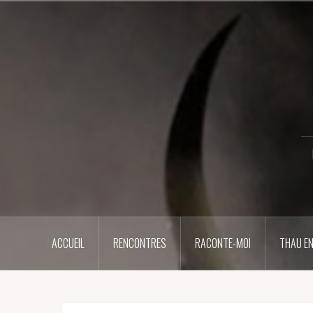
Aller
au
contenu
principal
ACCUEIL
RENCONTRES
RACONTE-MOI
THAU EN