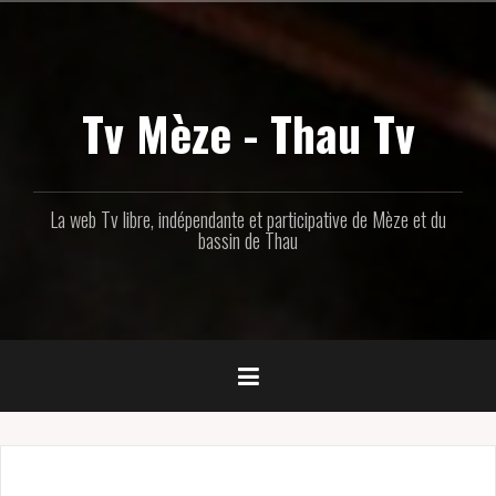
Aller
au
contenu
principal
Tv Mèze - Thau Tv
La web Tv libre, indépendante et participative de Mèze et du
bassin de Thau