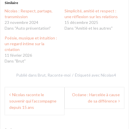
Similaire
Nicolas : Respect, partage,
Simplicité, amitié et respect :
transmission
une réflexion sur les relations
23 novembre 2024
15 décembre 2025
Dans "Auto présentation"
Dans "Amitié et les autres"
Poésie, musique et intuition :
un regard intime sur la
création
11 février 2026
Dans "Brut"
Publié dans
Brut
,
Raconte-moi
Étiqueté avec
Nicolas4
Navigation
Nicolas raconte le
Océane : Harcelée à cause
de
souvenir qui l’accompagne
de sa différence
l’article
depuis 15 ans